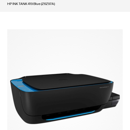
HP INK TANK 419 Blue (Z6Z97A)