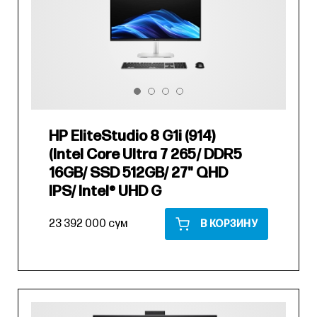
HP EliteStudio 8 G1i (914)
(Intel Core Ultra 7 265/ DDR5
16GB/ SSD 512GB/ 27" QHD
IPS/ Intel® UHD G
23 392 000 сум
В КОРЗИНУ