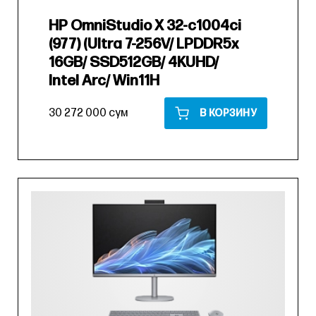
HP OmniStudio X 32-c1004ci
(977) (Ultra 7-256V/ LPDDR5x
16GB/ SSD512GB/ 4KUHD/
Intel Arc/ Win11H
30 272 000 сум
В КОРЗИНУ