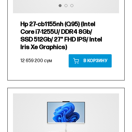
Hp 27-cb1155nh (Q95) (Intel
Core i7-1255U/ DDR4 8Gb/
SSD 512Gb/ 27" FHD IPS/ Intel
Iris Xe Graphics)
12 659 200 сум
В КОРЗИНУ