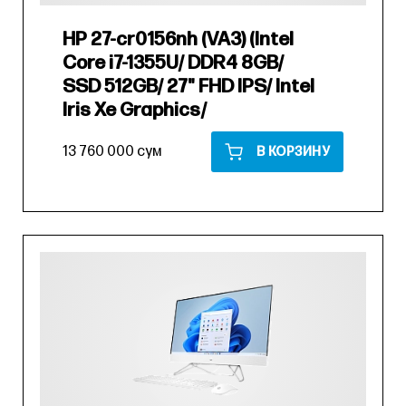
HP 27-cr0156nh (VA3) (Intel
Core i7-1355U/ DDR4 8GB/
SSD 512GB/ 27" FHD IPS/ Intel
Iris Xe Graphics/
13 760 000 сум
В КОРЗИНУ