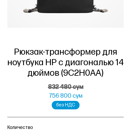
Рюкзак-трансформер для
ноутбука HP с диагональю 14
дюймов (9C2H0AA)
832 480 сум
756 800 сум
без НДС
Количество