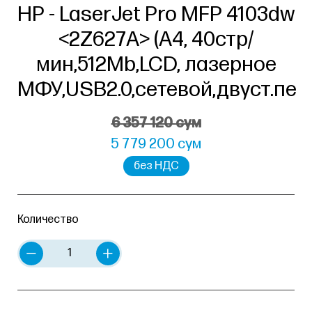
HP - LaserJet Pro MFP 4103dw
<2Z627A> (A4, 40стр/
мин,512Mb,LCD, лазерное
МФУ,USB2.0,сетевой,двуст.пе
6 357 120 сум
5 779 200 сум
без НДС
Количество