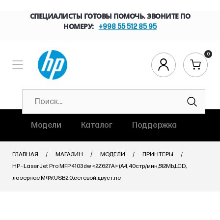
СПЕЦИАЛИСТЫ ГОТОВЫ ПОМОЧЬ. ЗВОНИТЕ ПО
НОМЕРУ:
+998 55 512 85 95
0
Модели
Каталог
Поддержка
ГЛАВНАЯ
МАГАЗИН
МОДЕЛИ
ПРИНТЕРЫ
HP - LaserJet Pro MFP 4103dw <2Z627A> (A4, 40стр/мин,512Mb,LCD,
лазерное МФУ,USB2.0,сетевой,двуст.пе