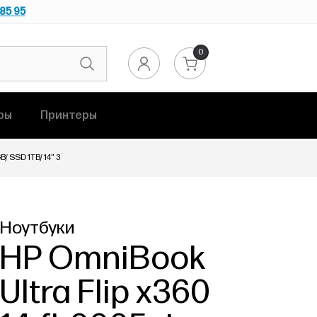
 85 95
0
ры
Принтеры
B/ SSD 1TB/ 14" 3
Ноутбуки
HP OmniBook
Ultra Flip x360