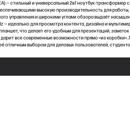
9EA) — стильный и универсальный 2в1 ноутбук-трансформер с 
обеспечивающими высокую производительность для работы, т
ного управления и широкими углами обзора выдаёт насыще
z — идеально для просмотра контента, дизайна и мультиме
ланшет, что делает его удобным для презентаций, заметок и
 дарит все современные возможности прямо «из коробки». Лё
её отличным выбором для деловых пользователей, студенто