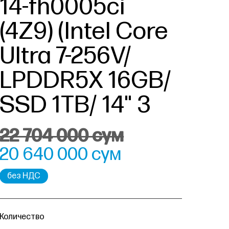
14-fh0005ci
(4Z9) (Intel Core
Ultra 7-256V/
LPDDR5X 16GB/
SSD 1TB/ 14" 3
22 704 000 сум
20 640 000 сум
без НДС
Количество