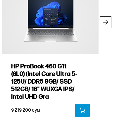
HP ProBook 460 G11
H
(6L0) (Intel Core Ultra 5-
(
125U/ DDR5 8GB/ SSD
1
512GB/ 16" WUXGA IPS/
5
Intel UHD Gra
6
9 219 200 сум
1
В КОРЗИНУ