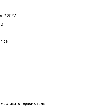
tra 7-256V
GB
phics
е оставить первый отзыв!