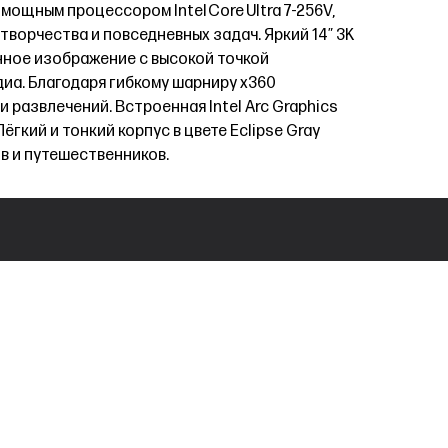
мощным процессором Intel Core Ultra 7-256V,
ворчества и повседневных задач. Яркий 14″ 3K
нное изображение с высокой точкой
диа. Благодаря гибкому шарниру x360
 развлечений. Встроенная Intel Arc Graphics
гкий и тонкий корпус в цвете Eclipse Gray
в и путешественников.