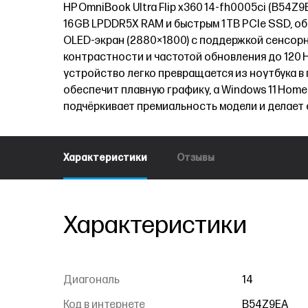
HP OmniBook Ultra Flip x360 14-fh0005ci (B54Z
16 GB LPDDR5X RAM и быстрым 1 TB PCIe SSD, 
OLED‑экран (2880×1800) с поддержкой сенсор
контрастности и частотой обновления до 120 H
устройство легко превращается из ноутбука в п
обеспечит плавную графику, а Windows 11 Home
подчёркивает премиальность модели и делает 
Характеристики
Отзывы
Характеристики
Диагональ
14
Код в интернете
B54Z9EA