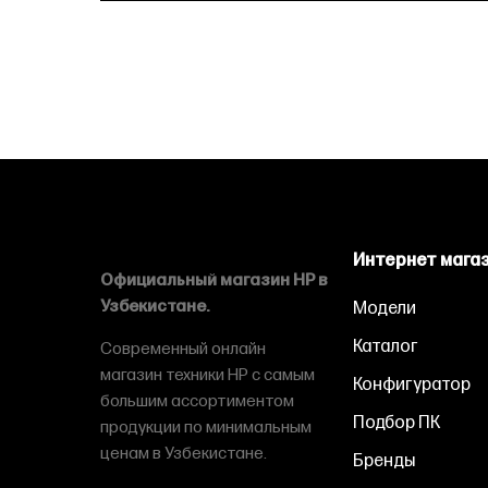
Интернет мага
Официальный магазин HP в
Узбекистане.
Модели
Каталог
Современный онлайн
магазин техники HP с самым
Конфигуратор
большим ассортиментом
Подбор ПК
продукции по минимальным
ценам в Узбекистане.
Бренды