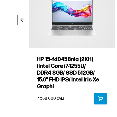
HP 15-fd0458nia (2XH)
(Intel Core i7-1255U/
DDR4 8GB/ SSD 512GB/
15.6" FHD IPS/ Intel Iris Xe
Graphi
7 568 000 сум
В КОРЗИНУ
В КО