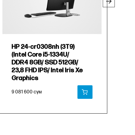
HP 24-cr0308nh (3T9)
H
(Intel Core i5-1334U/
(
DDR4 8GB/ SSD 512GB/
D
23,8 FHD IPS/ Intel Iris Xe
2
Graphics
G
9 081 600 сум
2
В КОРЗИНУ