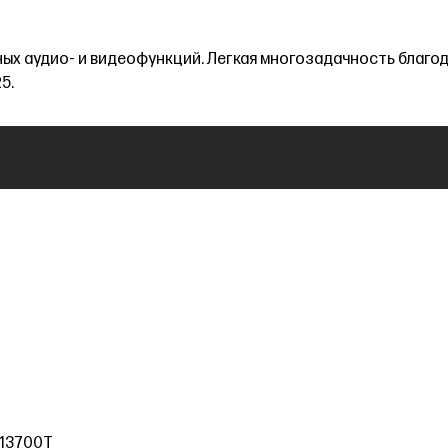
х аудио- и видеофункций. Легкая многозадачность благод
5.
7-13700T