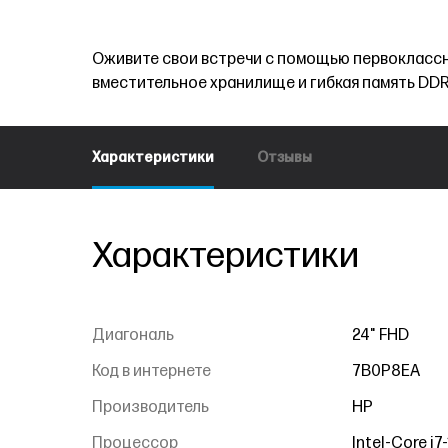
Оживите свои встречи с помощью первоклассны
вместительное хранилище и гибкая память DDR
Характеристики
Отзывы
Характеристики
Диагональ
24" FHD
Код в интернете
7B0P8EA
Производитель
HP
Процессор
Intel-Core i