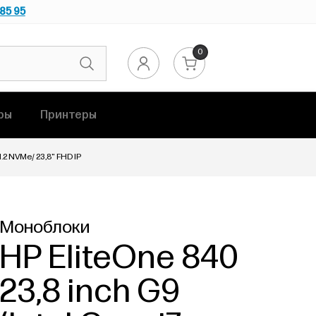
 85 95
0
ры
Принтеры
M.2 NVMe/ 23,8" FHD IP
Моноблоки
HP EliteOne 840
23,8 inch G9