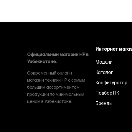
Интернет мага
Официальный магазин HP в
Узбекистане.
Модели
Каталог
Современный онлайн
магазин техники HP с самым
Конфигуратор
большим ассортиментом
Подбор ПК
продукции по минимальным
ценам в Узбекистане.
Бренды