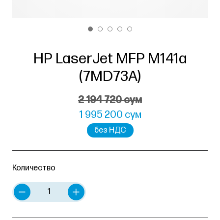
HP LaserJet MFP M141a
(7MD73A)
2 194 720 сум
1 995 200 сум
без НДС
Количество