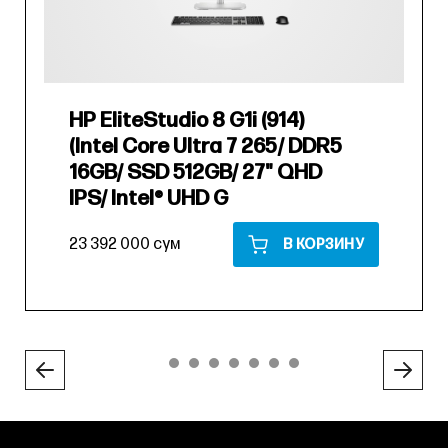
HP EliteStudio 8 G1i (914)
(Intel Core Ultra 7 265/ DDR5
16GB/ SSD 512GB/ 27" QHD
IPS/ Intel® UHD G
23 392 000 сум
В КОРЗИНУ