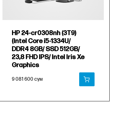
HP 24-cr0308nh (3T9)
H
(Intel Core i5-1334U/
(
DDR4 8GB/ SSD 512GB/
D
23,8 FHD IPS/ Intel Iris Xe
2
Graphics
G
9 081 600 сум
2
В КОРЗИНУ