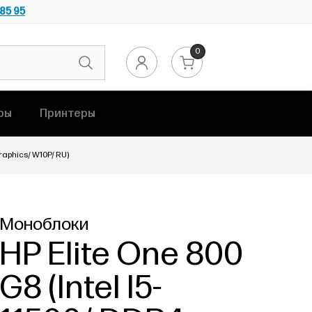
 85 95
0
ры
Принтеры
Graphics/ W10P/ RU)
Моноблоки
HP Elite One 800
G8 (Intel I5-