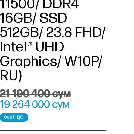
11500/ DDR4
16GB/ SSD
512GB/ 23.8 FHD/
Intel® UHD
Graphics/ W10P/
RU)
21 190 400 сум
19 264 000 сум
без НДС