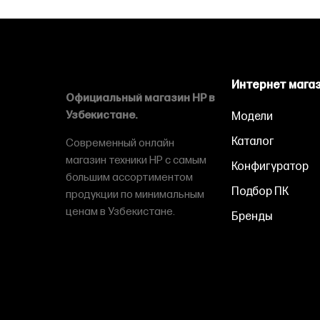
Интернет мага
Официальный магазин HP в
Узбекистане.
Модели
Каталог
Современный онлайн
магазин техники HP с самым
Конфигуратор
большим ассортиментом
Подбор ПК
продукции по минимальным
ценам в Узбекистане.
Бренды