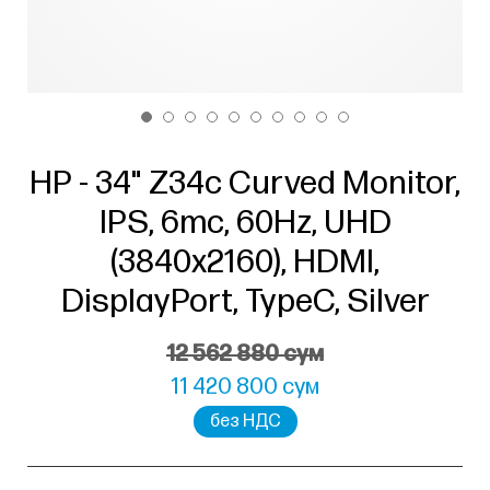
HP - 34" Z34c Curved Monitor,
IPS, 6mc, 60Hz, UHD
(3840x2160), HDMI,
DisplayPort, TypeC, Silver
12 562 880 сум
11 420 800 сум
без НДС