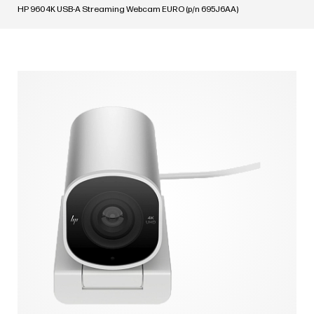
HP 960 4K USB-A Streaming Webcam EURO (p/n 695J6AA)