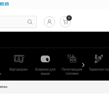
 85 95
0
Картриджи
Коврики для
Печатающие
Термопасты
ы
мыши
головки
 White