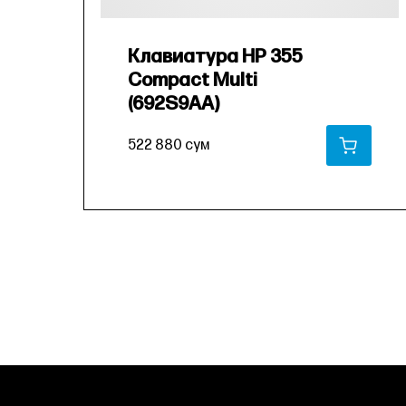
Клавиатура HP 355
Compact Multi
(692S9AA)
522 880 сум
В КО
В КОРЗИНУ