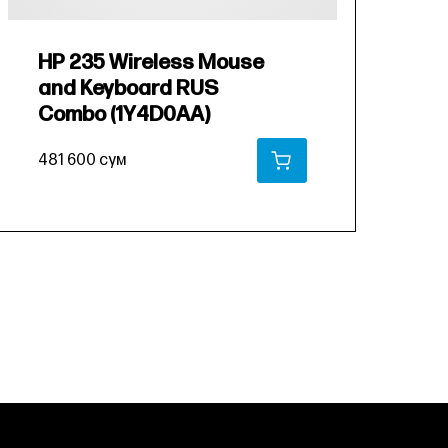
HP 235 Wireless Mouse
H
and Keyboard RUS
M
Combo (1Y4D0AA)
6
481 600 сум
В КОРЗИНУ